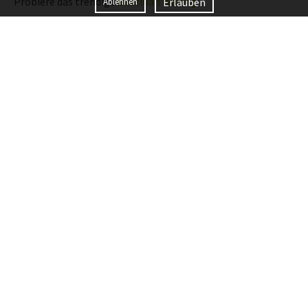
Probiere das trendige
Brazilian Waxing
!
Erlauben
Ablehnen