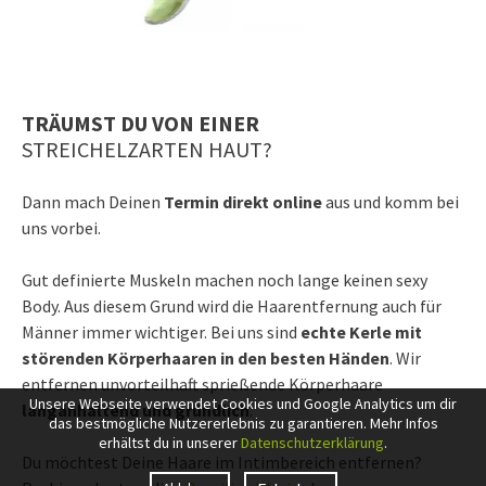
TRÄUMST DU VON EINER
STREICHELZARTEN HAUT?
Dann mach Deinen
Termin direkt online
aus und komm bei
uns vorbei.
Gut definierte Muskeln machen noch lange keinen sexy
Body. Aus diesem Grund wird die Haarentfernung auch für
Männer immer wichtiger. Bei uns sind
echte Kerle mit
störenden Körperhaaren in den besten Händen
. Wir
entfernen unvorteilhaft sprießende Körperhaare
Unsere Webseite verwendet Cookies und Google Analytics um dir
langanhaltend und gründlich
.
das bestmögliche Nutzererlebnis zu garantieren. Mehr Infos
erhältst du in unserer
Datenschutzerklärung
.
Du möchtest Deine Haare im Intimbereich entfernen?